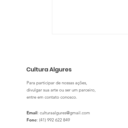
Cultura Algures
Para participar de nossas ações,
divulgar sua arte ou ser um parceiro,
Estreia do Cineclube
entre em contato conosco.
FACE - FAça Como Elas
Algures no litoral do
Email
:
culturaalgures@gmail.com
Paraná
Fone
: (41) 992 622 849