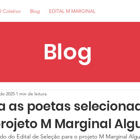
 Coletivo
Blog
EDITAL M MARGINAL
Blog
 de 2025
1 min de leitura
 as poetas seleciona
projeto M Marginal Alg
do do Edital de Seleção para o projeto M Marginal Algur