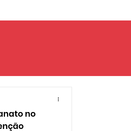
sanato no
denção