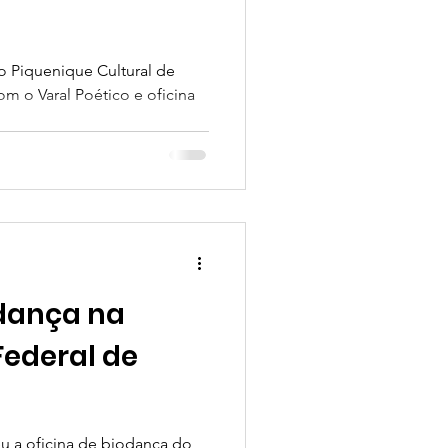
o Piquenique Cultural de
om o Varal Poético e oficina
.
odança na
Federal de
u a oficina de biodança do